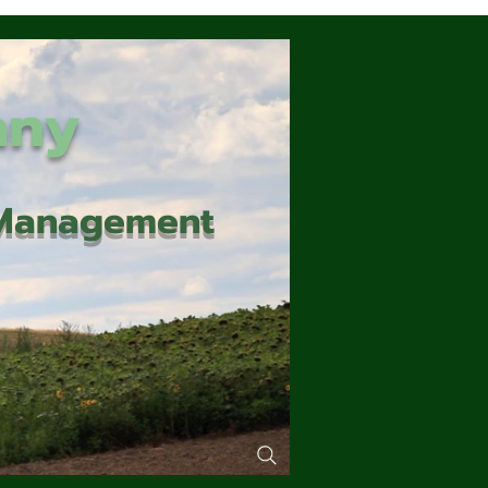
any
d Management