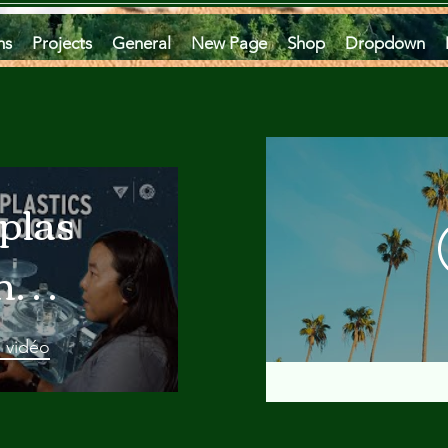
ms
Projects
General
New Page
Shop
Dropdown
plastics
he
an
a vidéo
 A