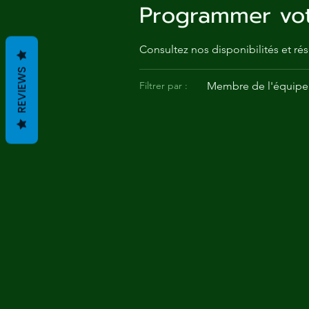
Me
Programmer vot
Probl
Consultez nos disponibilités et rés
REVIEWS
Plas
Membre de l'équipe 
Filtrer par :
Pollu
Ru
Deep
Mont
Ba