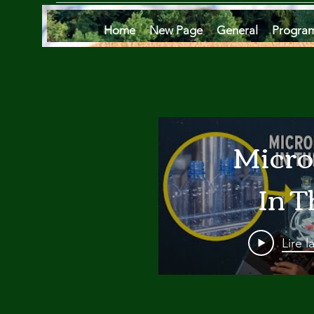
Home
New Page
General
Progra
Micro
In T
Oce
Lire l
Are