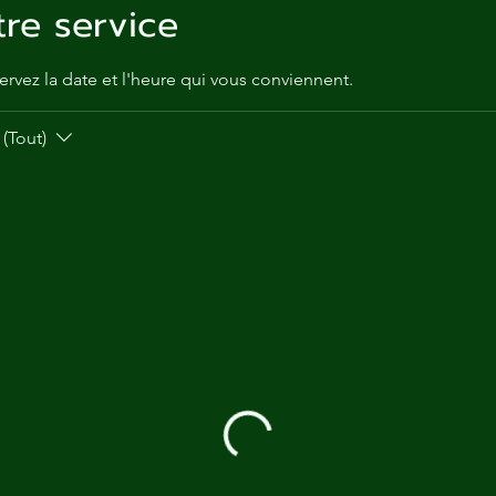
ga
re service
em:
ervez la date et l'heure qui vous conviennent.
tic
(Tout)
tion
ns
 In
erey
y