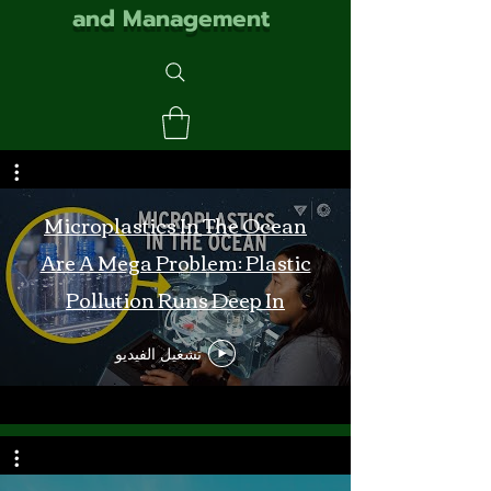
and Management
Microplastics In The Ocean
Are A Mega Problem: Plastic
Pollution Runs Deep In
Monterey Bay
تشغيل الفيديو