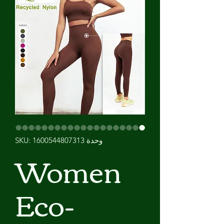
وحدة SKU: 1600544807313
Women
Eco-