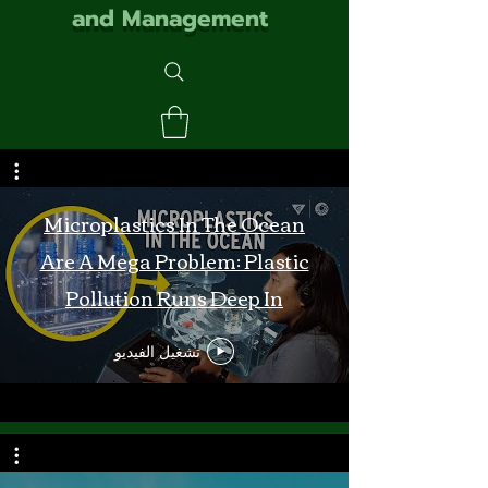
and Management
Microplastics In The Ocean
Are A Mega Problem: Plastic
Pollution Runs Deep In
Monterey Bay
تشغيل الفيديو