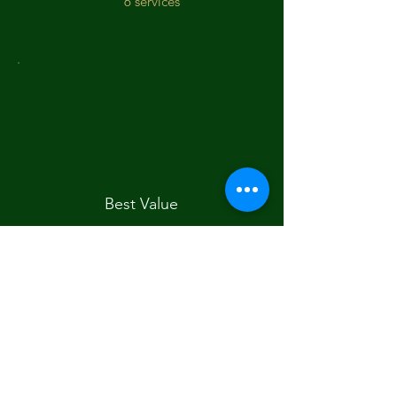
6 services
Best Value
Medicinal
Garden
Development
‏35 US$
US$
35