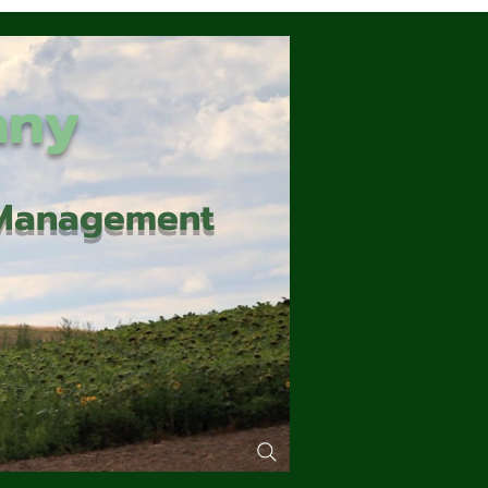
any
d Management