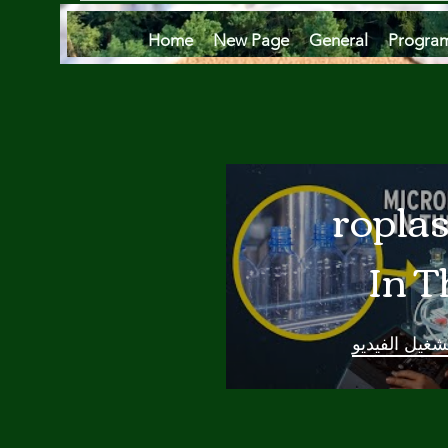
Home
New Page
General
Progra
Microplas
In T
Oce
شغيل الفيديو
Are