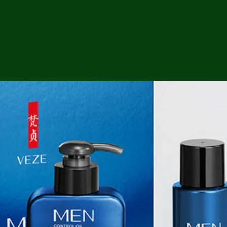
ga
em:
tic
tion
ns
 In
erey
y