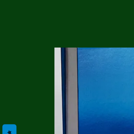
Me
Probl
Plas
Pollu
Ru
Deep
Mont
Ba