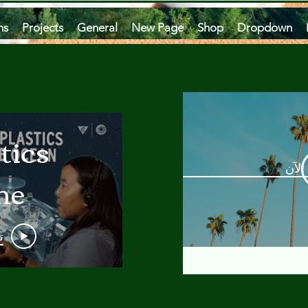
ms
Projects
General
New Page
Shop
Dropdown
tics
الآن
he
an
ت
 A