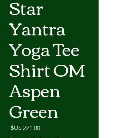
Star
Yantra
Yoga Tee
Shirt OM
Aspen
Green
السع