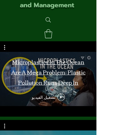
and Management
Microplastics In The Ocean
Are A Mega Problem: Plastic
Pollution Runs Deep In
Monterey Bay
تشغيل الفيديو