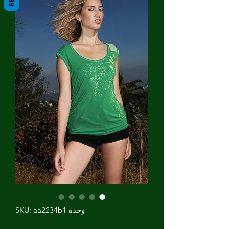
وحدة SKU: aa2234b1